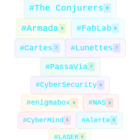
#The Conjurers
9
#Armada
#FabLab
9
8
#Cartes
#Lunettes
7
7
#PassaVia
7
#CyberSecurity
6
#enigmabox
#NAS
6
6
#CyberMind
#Alerte
5
5
#LASER
5