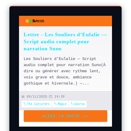
📝
MOOD
●
●
●
Lettre - Les Souliers d’Eulalie —
Script audio complet pour
narration Suno
Les Souliers d’Eulalie — Script
audio complet pour narration Suno(À
dire ou générer avec rythme lent,
voix grave et douce, ambiance
gothique et hivernale.) —...
📅 09/11/2025
|
🕐 19:39
🏷️The Conjurers
🏷️Magie
🏷️Gourou
LIRE LA SUITE →
→
▶