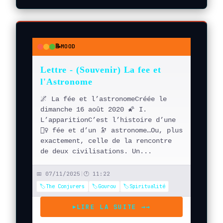
📝
MOOD
●
●
●
Lettre - (Souvenir) La fee et
l'Astronome
🌌 La fée et l’astronomeCréée le
dimanche 16 août 2020 🌠 I.
L’apparitionC’est l’histoire d’une
🧚‍♀️ fée et d’un 🔭 astronome…Ou, plus
exactement, celle de la rencontre
de deux civilisations. Un...
📅 07/11/2025
|
🕐 11:22
🏷️The Conjurers
🏷️Gourou
🏷️Spiritualité
LIRE LA SUITE →
→
▶