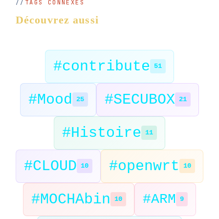
TAGS CONNEXES
Découvrez aussi
#contribute
51
#Mood
#SECUBOX
25
21
#Histoire
11
#CLOUD
#openwrt
10
10
#MOCHAbin
#ARM
10
9