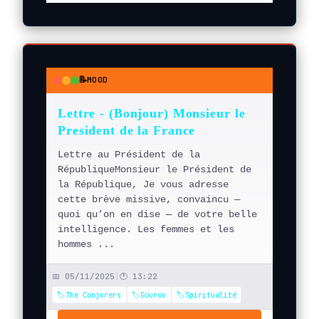
📝
MOOD
●
●
●
Lettre - (Bonjour) Monsieur le
President de la France
Lettre au Président de la
RépubliqueMonsieur le Président de
la République, Je vous adresse
cette brève missive, convaincu —
quoi qu’on en dise — de votre belle
intelligence. Les femmes et les
hommes ...
📅 05/11/2025
|
🕐 13:22
🏷️The Conjurers
🏷️Gourou
🏷️Spiritualité