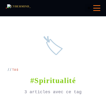
☀️
🏷️
TAG
#Spiritualité
3 articles avec ce tag