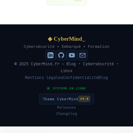
◆ CyberMind_
Cybersécurité • Embarqué • Formation
© 2025 CyberMind.fr — Blog • Cybersécurité •
Linux
Mentions légales
Confidentialité
Blog
SYSTEME EN LIGNE
Theme CyberMind
v4.0
Releases
Changelog