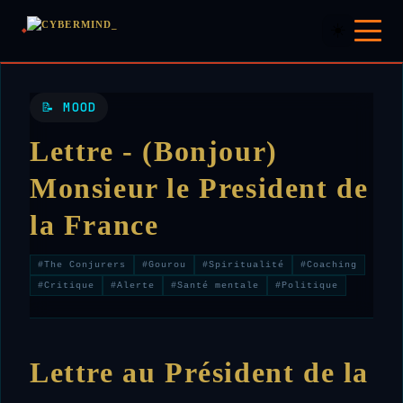
☀️
📝 MOOD
Lettre - (Bonjour)
Monsieur le President de
la France
#The Conjurers
#Gourou
#Spiritualité
#Coaching
#Critique
#Alerte
#Santé mentale
#Politique
Lettre au Président de la