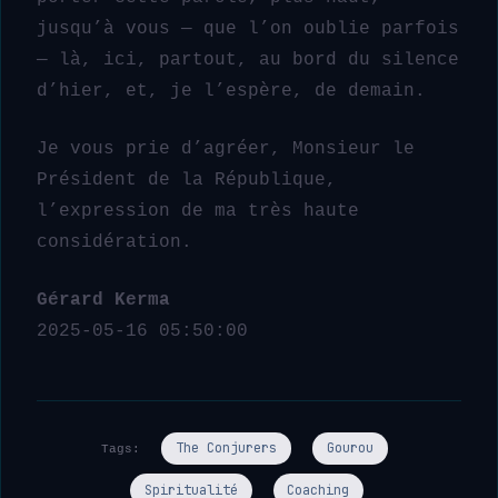
jusqu’à vous — que l’on oublie parfois
— là, ici, partout, au bord du silence
d’hier, et, je l’espère, de demain.
Je vous prie d’agréer, Monsieur le
Président de la République,
l’expression de ma très haute
considération.
Gérard Kerma
2025-05-16 05:50:00
The Conjurers
Gourou
Tags:
Spiritualité
Coaching