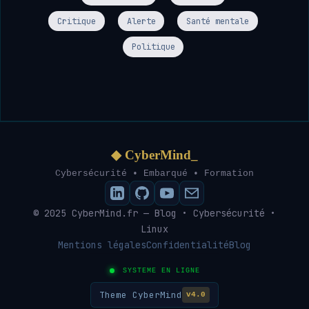
Critique
Alerte
Santé mentale
Politique
◆ CyberMind_
Cybersécurité • Embarqué • Formation
© 2025 CyberMind.fr — Blog • Cybersécurité •
Linux
Mentions légales
Confidentialité
Blog
SYSTEME EN LIGNE
Theme CyberMind
v4.0