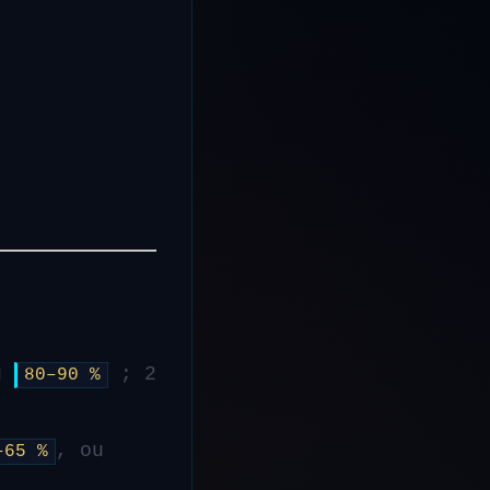
u
; 2
80–90 %
, ou
–65 %