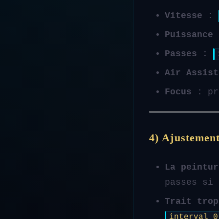
Vitesse :
Puissance 
Passes :
Air Assist
Focus :
pré
4) Ajustement
La peintur
passes si 
Trait trop
interval 0