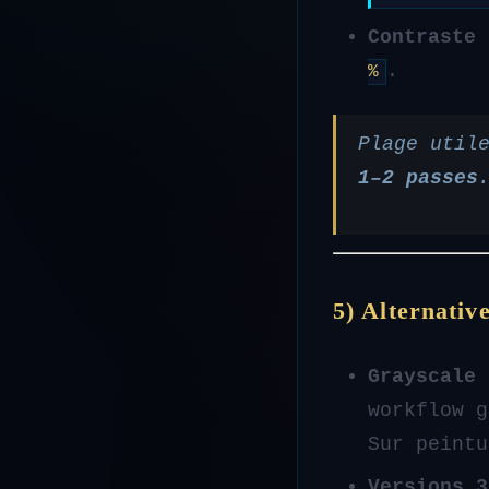
Contraste 
.
%
Plage util
1–2 passes
5) Alternative
Grayscale 
workflow g
Sur peint
Versions 3