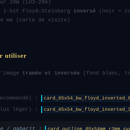
ur 20W (LU3-20A)
 1-bit Floyd–Steinberg
inversé
(noir = zo
4 mm (carte de visite)
r utiliser
l’image
tramée et inversée
(fond blanc, tr
recommandé) :
card_85x54_bw_floyd_inverted_
plus léger) :
card_85x54_bw_floyd_inverted_
pe / gabarit :
card_outline_85x54mm_r3mm.sv