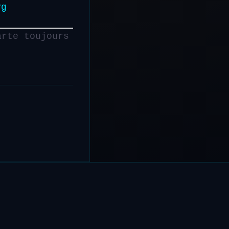
vg
arte toujours