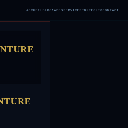
▾
ACCUEIL
BLOG
APPS
SERVICES
PORTFOLIO
CONTACT
EINTURE
INTURE