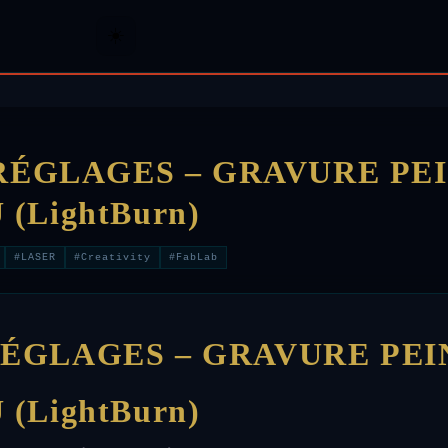
☀️
- RÉGLAGES – GRAVURE P
 (LightBurn)
#LASER
#Creativity
#FabLab
RÉGLAGES – GRAVURE PE
 (LightBurn)