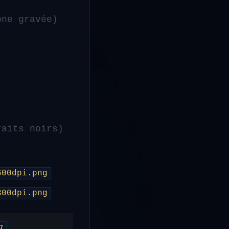
ne gravée)
aits noirs)
600dpi.png
300dpi.png
g