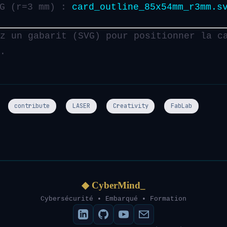
VG (r=3 mm) :
card_outline_85x54mm_r3mm.s
z un gabarit (SVG) pour positionner la c
.
contribute
LASER
Creativity
FabLab
◆ CyberMind_
Cybersécurité • Embarqué • Formation