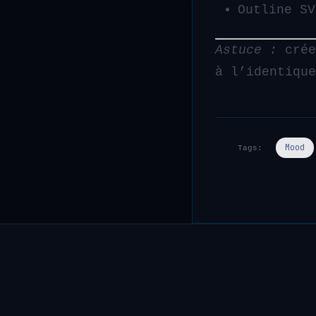
Outline S
Astuce :
crée
à l’identique
Mood
Tags: