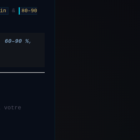
&
in
80–90
,
60–90 %
,
 votre