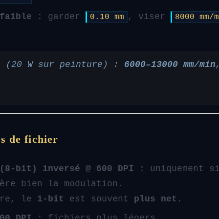
faible :
garder
, viser
0.10 mm
8000 mm/m
e (20 W sur peinture) :
6000–13000 mm/min
.
s de fichier
(8-bit) inversé @ 600 DPI
: uniquement si
ère bien la modulation.
ure, le
1-bit
est souvent
plus net
.
00 DPI
: fichiers plus légers.