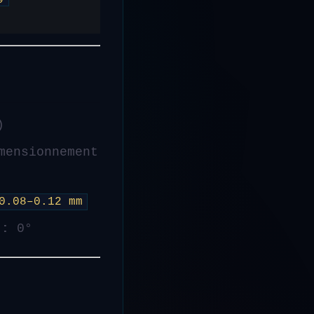
)
mensionnement
0.08–0.12 mm
 :
0°