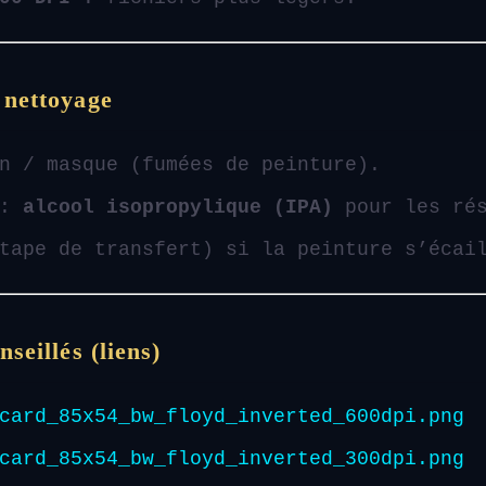
 nettoyage
n / masque (fumées de peinture).
 :
alcool isopropylique (IPA)
pour les rés
tape de transfert) si la peinture s’écai
nseillés (liens)
card_85x54_bw_floyd_inverted_600dpi.png
card_85x54_bw_floyd_inverted_300dpi.png