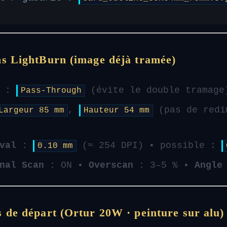
ns LightBurn (image déjà tramée)
 :
(évite le double tramage
Pass-Through
,
(pas de redi
Largeur 85 mm
Hauteur 54 mm
val :
(≈ 254 DPI) • possible :
0.10 mm
nal Scan :
ON •
Overscan :
3–5 % •
Angle
 de départ (Ortur 20W · peinture sur alu)