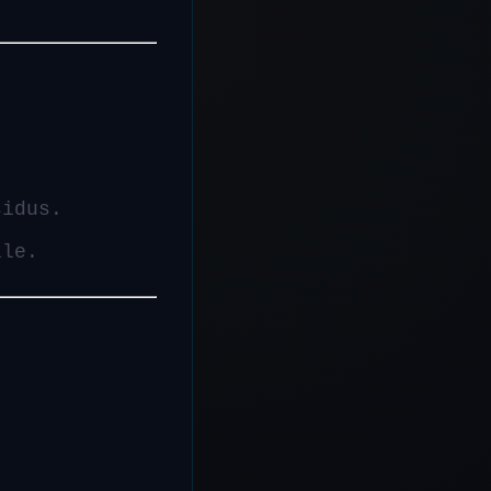
idus.
lle.