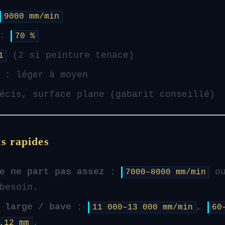
9000 mm/min
:
70 %
(2 si peinture tenace)
1
 :
léger à moyen
cis, surface plane (gabarit conseillé)
s rapides
e ne part pas assez :
o
7000–8000 mm/min
besoin.
 large / bave :
,
11 000–13 000 mm/min
60
.
.12 mm