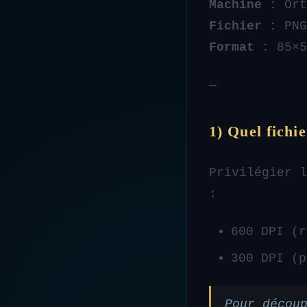
Machine :
Ort
Fichier :
PNG
Format :
85×5
—
1) Quel fichie
Privilégier 
:
600 DPI (
300 DPI (
Pour décou