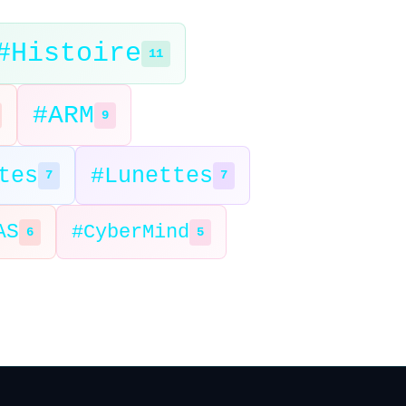
#Histoire
11
#ARM
9
tes
#Lunettes
7
7
AS
#CyberMind
6
5