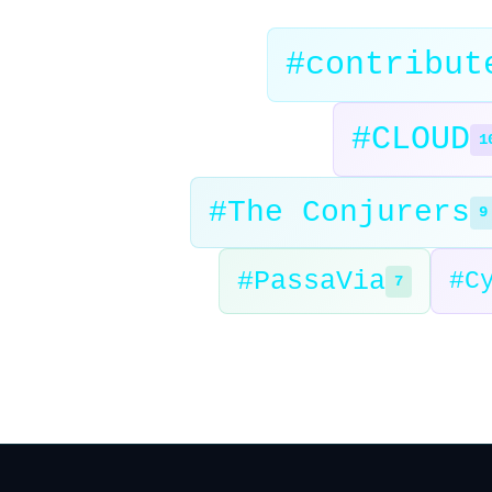
#contribut
#CLOUD
1
#The Conjurers
9
#PassaVia
#C
7