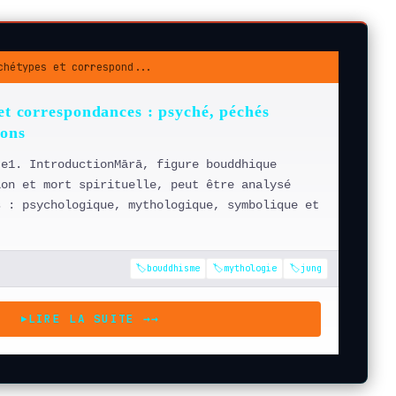
chétypes et correspond...
et correspondances : psyché, péchés
éons
te1. IntroductionMārā, figure bouddhique
ion et mort spirituelle, peut être analysé
s : psychologique, mythologique, symbolique et
🏷️bouddhisme
🏷️mythologie
🏷️jung
LIRE LA SUITE →
→
▶