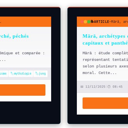
📝
.
ARTICLE
—
Mārā, ar
●
●
●
yché, péchés
Mārā, archétypes 
capitaux et panth
émique et comparée :
Mārā : étude complè
...
représentant tentat
selon plusieurs axe
moral. Cette...
isme
🏷️mythologie
🏷️jung
📅 12/12/2025
|
🕐 08:45