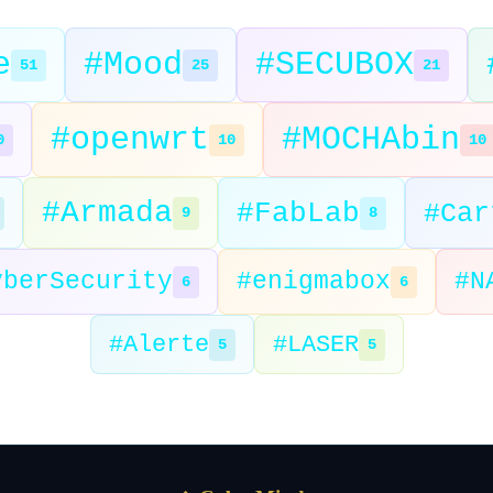
e
#Mood
#SECUBOX
51
25
21
#openwrt
#MOCHAbin
0
10
10
#Armada
#FabLab
#Car
9
8
yberSecurity
#enigmabox
#N
6
6
#Alerte
#LASER
5
5