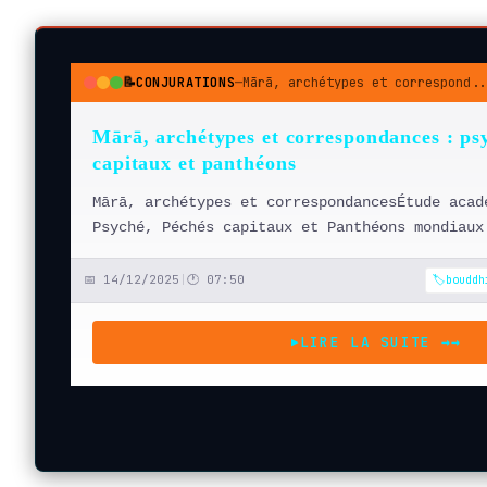
📝
CONJURATIONS
—
Mārā, archétypes et correspond..
●
●
●
Mārā, archétypes et correspondances : ps
capitaux et panthéons
Mārā, archétypes et correspondancesÉtude acad
Psyché, Péchés capitaux et Panthéons mondiaux
📅 14/12/2025
|
🕐 07:50
🏷️bouddh
LIRE LA SUITE →
→
▶