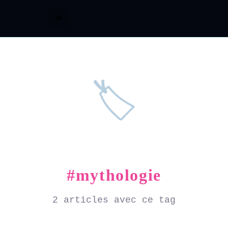
☀️
🏷️
#mythologie
2 articles avec ce tag