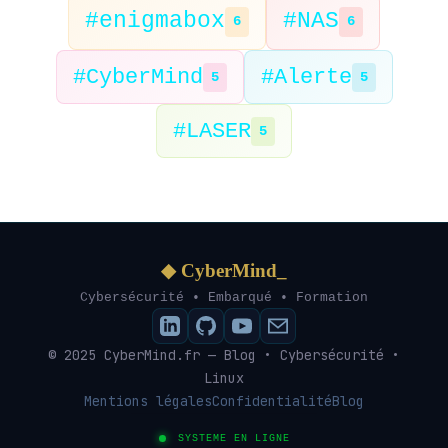
#enigmabox
#NAS
6
6
#CyberMind
#Alerte
5
5
#LASER
5
◆ CyberMind_
Cybersécurité • Embarqué • Formation
© 2025 CyberMind.fr — Blog • Cybersécurité •
Linux
Mentions légales
Confidentialité
Blog
SYSTEME EN LIGNE