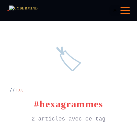
☀️
🏷️
TAG
#hexagrammes
2 articles avec ce tag