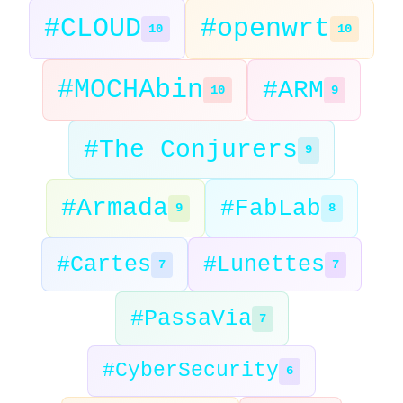
#CLOUD
#openwrt
10
10
#MOCHAbin
#ARM
10
9
#The Conjurers
9
#Armada
#FabLab
9
8
#Cartes
#Lunettes
7
7
#PassaVia
7
#CyberSecurity
6