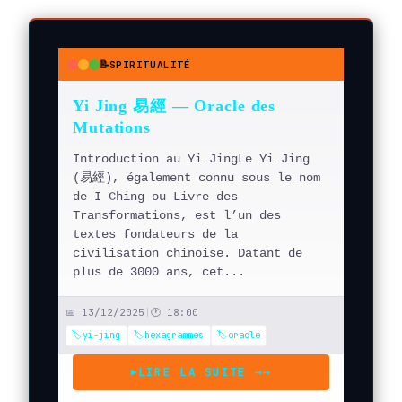
📝
SPIRITUALITÉ
●
●
●
Yi Jing 易經 — Oracle des
Mutations
Introduction au Yi JingLe Yi Jing
(易經), également connu sous le nom
de I Ching ou Livre des
Transformations, est l’un des
textes fondateurs de la
civilisation chinoise. Datant de
plus de 3000 ans, cet...
📅 13/12/2025
|
🕐 18:00
🏷️yi-jing
🏷️hexagrammes
🏷️oracle
LIRE LA SUITE →
→
▶