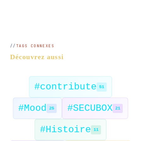
TAGS CONNEXES
Découvrez aussi
#contribute
51
#Mood
#SECUBOX
25
21
#Histoire
11