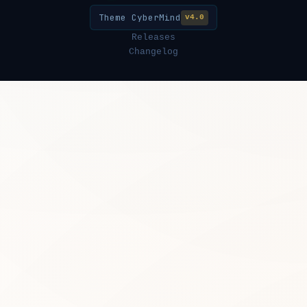
Theme CyberMind
v4.0
Releases
Changelog