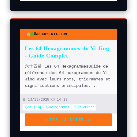
📝
DOCUMENTATION
●
●
●
Les 64 Hexagrammes du Yi Jing
- Guide Complet
六十四卦 Les 64 HexagrammesGuide de
référence des 64 hexagrammes du Yi
Jing avec leurs noms, trigrammes et
significations principales....
📅 13/12/2025
|
🕐 14:18
🏷️yi-jing
🏷️hexagrammes
🏷️reference
LIRE LA SUITE →
→
▶