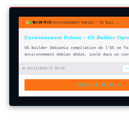
📝
CONTRIB
—
Environnement Debian – OS Buil...
●
●
●
Environnement Debian – OS Builder Op
OS Builder DebianLa compilation de l’OS se fa
environnement Debian dédié, isolé dans un con
📅 03/12/2025
|
🕐 09:55
🏷
LIRE LA SUITE →
→
▶