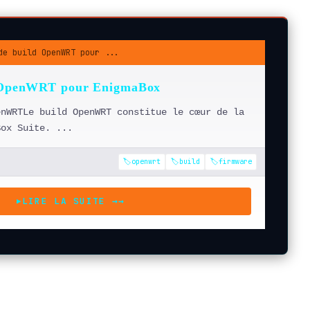
de build OpenWRT pour ...
d OpenWRT pour EnigmaBox
enWRTLe build OpenWRT constitue le cœur de la
Box Suite. ...
🏷️openwrt
🏷️build
🏷️firmware
LIRE LA SUITE →
→
▶