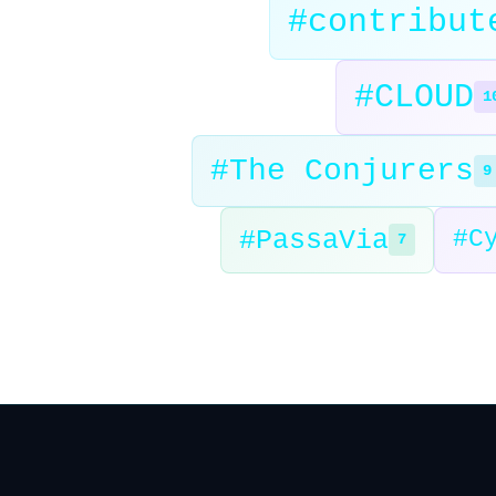
#contribut
#CLOUD
1
#The Conjurers
9
#PassaVia
#C
7