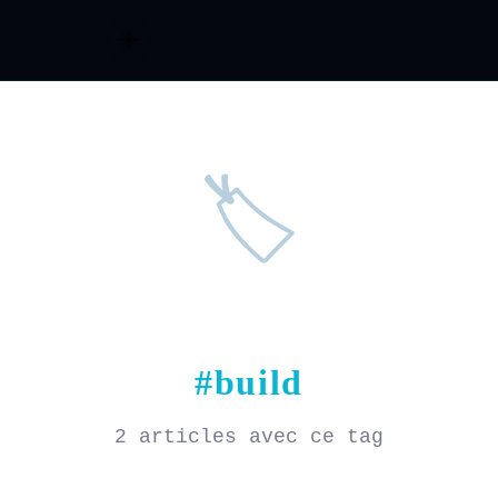
☀️
🏷️
#build
2 articles avec ce tag