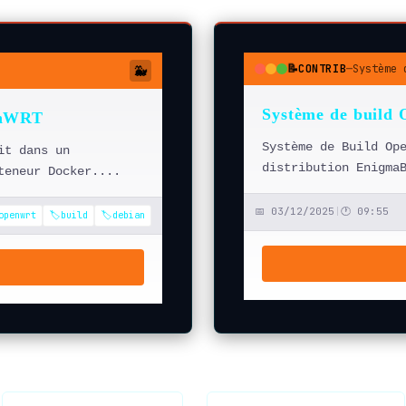
📝
CONTRIB
—
Système 
🐳
●
●
●
Système de buil
enWRT
Système de Build Op
it dans un
distribution Enigma
teneur Docker....
📅 03/12/2025
|
🕐 09:55
️openwrt
🏷️build
🏷️debian