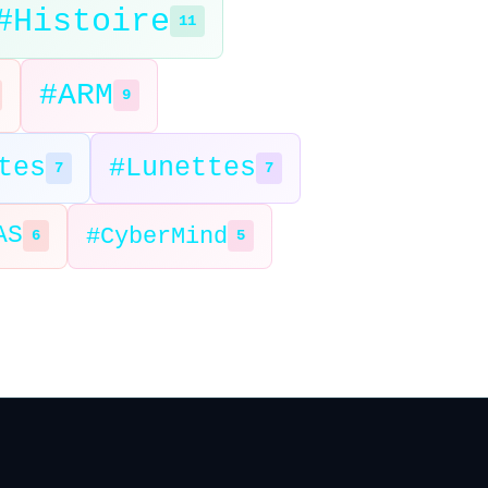
#Histoire
11
#ARM
9
tes
#Lunettes
7
7
AS
#CyberMind
6
5