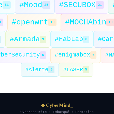
e
#Mood
#SECUBOX
51
25
21
#openwrt
#MOCHAbin
0
10
10
#Armada
#FabLab
#Car
9
8
yberSecurity
#enigmabox
#N
6
6
#Alerte
#LASER
5
5
◆ CyberMind_
Cybersécurité • Embarqué • Formation