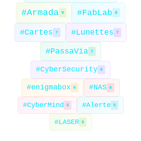
#Armada
#FabLab
9
8
#Cartes
#Lunettes
7
7
#PassaVia
7
#CyberSecurity
6
#enigmabox
#NAS
6
6
#CyberMind
#Alerte
5
5
#LASER
5