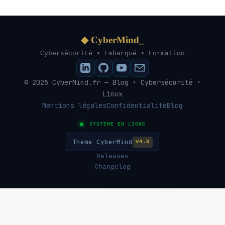
◆ CyberMind_
Cybersécurité • Embarqué • Formation
© 2025 CyberMind.fr — Blog • Cybersécurité •
Linux
Mentions légales
Confidentialité
Blog
SYSTEME EN LIGNE
Theme CyberMind
v4.0
Releases
Changelog