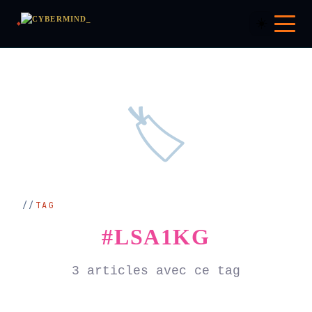
☀️
🏷️
TAG
#LSA1KG
3 articles avec ce tag