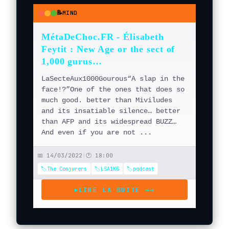
📝
MIND
●
●
●
MétaDeChoc.FR - Élisabeth
Feytit : New Age or the sect of
1,000 gurus…
LaSecteAux1000Gourous“A slap in the
face!?”One of the ones that does so
much good. better than Miviludes
and its insatiable silence… better
than AFP and its widespread BUZZ…
And even if you are not ...
📅 14/03/2022
|
🕐 18:00
🏷️The Conjurers
🏷️LSA1KG
🏷️podcast
LIRE LA SUITE →
→
▶