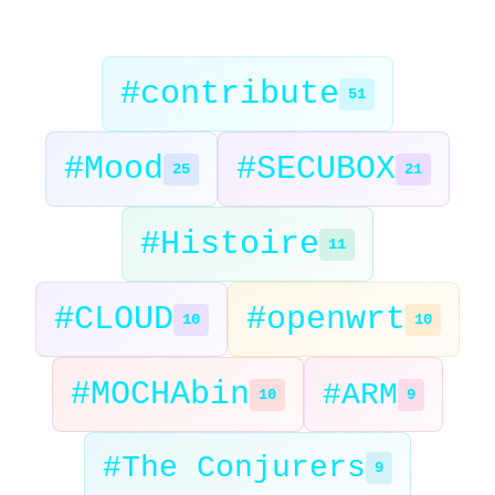
#contribute
51
#Mood
#SECUBOX
25
21
#Histoire
11
#CLOUD
#openwrt
10
10
#MOCHAbin
#ARM
10
9
#The Conjurers
9