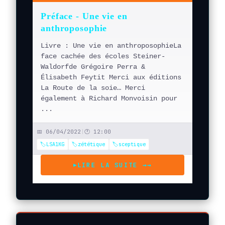
Préface - Une vie en
anthroposophie
Livre : Une vie en anthroposophieLa
face cachée des écoles Steiner-
Waldorfde Grégoire Perra &
Élisabeth Feytit Merci aux éditions
La Route de la soie… Merci
également à Richard Monvoisin pour
...
📅 06/04/2022
|
🕐 12:00
🏷️LSA1KG
🏷️zététique
🏷️sceptique
LIRE LA SUITE →
→
▶