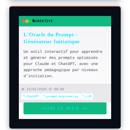
📝
CREATIVE
●
●
●
L'Oracle du Prompt -
Générateur Initiatique
Un outil interactif pour apprendre
et générer des prompts optimisés
pour Claude et ChatGPT, avec une
approche pédagogique par niveaux
d'initiation.
📅 23/01/2025
|
🕐 00:00
🏷️ChatGPT
🏷️prompt-engineering
🏷️LLM
LIRE LA SUITE →
→
▶