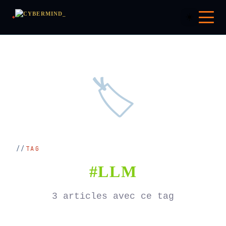
☀️
🏷️
TAG
#LLM
3 articles avec ce tag