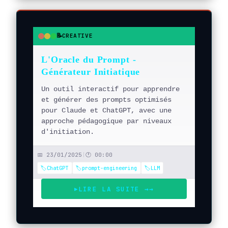
📝
CREATIVE
●
●
●
L'Oracle du Prompt -
Générateur Initiatique
Un outil interactif pour apprendre
et générer des prompts optimisés
pour Claude et ChatGPT, avec une
approche pédagogique par niveaux
d'initiation.
📅 23/01/2025
|
🕐 00:00
🏷️ChatGPT
🏷️prompt-engineering
🏷️LLM
LIRE LA SUITE →
→
▶