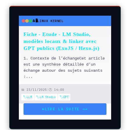
🐧🖥️
LINUX KERNEL
●
●
●
Fiche - Etude - LM Studio,
modèles locaux & linker avec
GPT publics (ExoJS / Hexo.js)
1. Contexte de l’échangeCet article
est une synthèse détaillée d’un
échange autour des sujets suivants
:...
📅 23/11/2025
|
🕐 14:00
🏷️LLM
🏷️LM Studio
🏷️GPT
LIRE LA SUITE →
→
▶