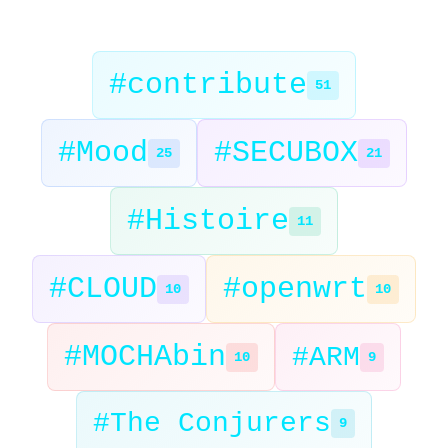
#contribute
51
#Mood
#SECUBOX
25
21
#Histoire
11
#CLOUD
#openwrt
10
10
#MOCHAbin
#ARM
10
9
#The Conjurers
9