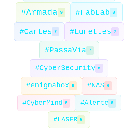
#Armada
#FabLab
9
8
#Cartes
#Lunettes
7
7
#PassaVia
7
#CyberSecurity
6
#enigmabox
#NAS
6
6
#CyberMind
#Alerte
5
5
#LASER
5