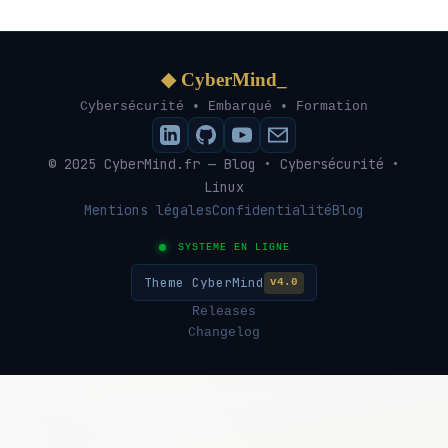
◆ CyberMind_
Cybersécurité • Embarqué • Formation
© 2025 CyberMind.fr — Blog • Cybersécurité •
Linux
Mentions légales
Confidentialité
Blog
SYSTEME EN LIGNE
Theme CyberMind
v4.0
Releases
Changelog