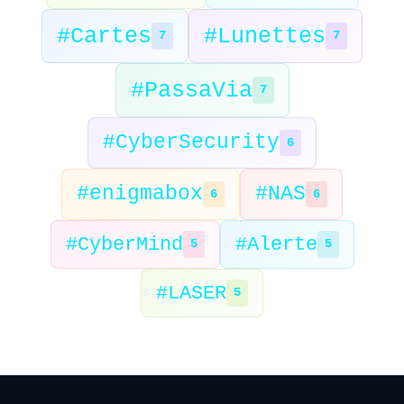
#Cartes
#Lunettes
7
7
#PassaVia
7
#CyberSecurity
6
#enigmabox
#NAS
6
6
#CyberMind
#Alerte
5
5
#LASER
5