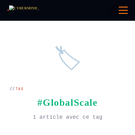
☀️
🏷️
TAG
#GlobalScale
1 article avec ce tag