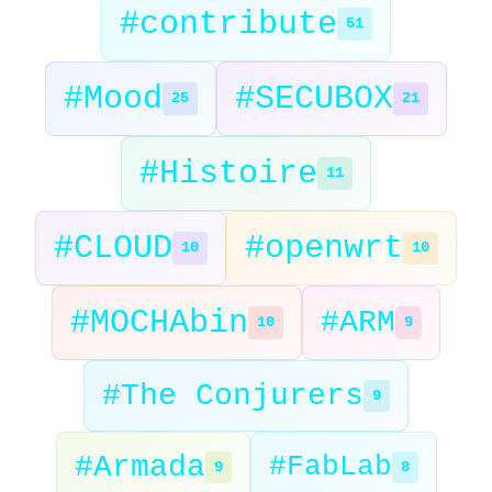
#contribute
51
#Mood
#SECUBOX
25
21
#Histoire
11
#CLOUD
#openwrt
10
10
#MOCHAbin
#ARM
10
9
#The Conjurers
9
#Armada
#FabLab
9
8