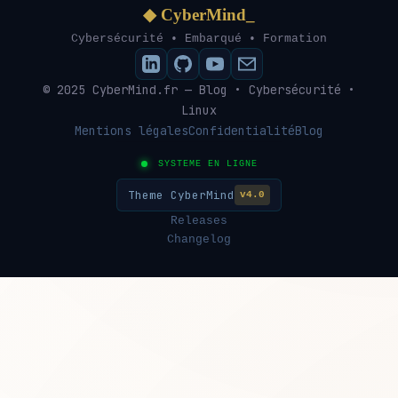
◆ CyberMind_
Cybersécurité • Embarqué • Formation
© 2025 CyberMind.fr — Blog • Cybersécurité •
Linux
Mentions légales
Confidentialité
Blog
SYSTEME EN LIGNE
Theme CyberMind
v4.0
Releases
Changelog