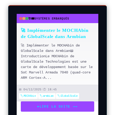
🔌📟
SYSTÈMES EMBARQUÉS
●
●
●
🚀 Implémenter le MOCHAbin
de GlobalScale dans Armbian
🚀 Implémenter le MOCHAbin de
GlobalScale dans Armbian📖
IntroductionLe MOCHAbin de
GlobalScale Technologies est une
carte de développement basée sur le
SoC Marvell Armada 7040 (quad-core
ARM Cortex-A...
📅 04/12/2025
|
🕐 18:45
🏷️MOCHAbin
🏷️armbian
🏷️GlobalScale
LIRE LA SUITE →
→
▶