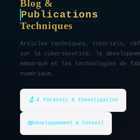
Blog &
Publications
Techniques
Articles techniques, tutoriels, ré
sur la cybersécurité, le développe
embarqué et les technologies de fa
numérique.
🔬
🔬 Forensic & Investigation
⚙️
Développement & Conseil