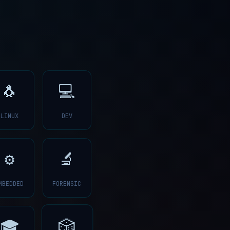
🐧
💻
LINUX
DEV
⚙️
🔬
MBEDDED
FORENSIC
🎲
🎓