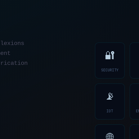
flexions
ment
🔐
brication
SECURITY
📡
IOT
E
🌐