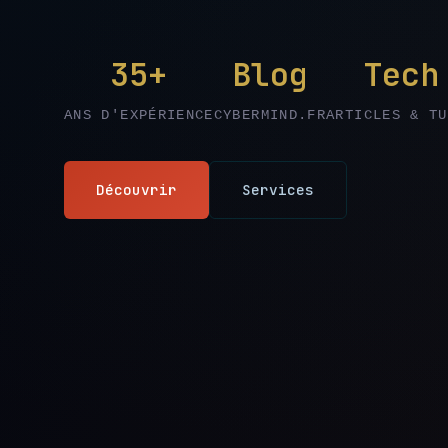
35+
Blog
Tech
ANS D'EXPÉRIENCE
CYBERMIND.FR
ARTICLES & TU
Découvrir
Services