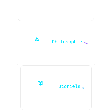
🧘
Philosophie
16
📖
Tutoriels
0