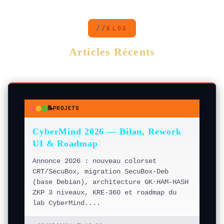
mesure.
BLOG
Articles Récents
📝
PROJETS
●
●
●
CyberMind 2026 — Bilan, Rework
UI & Roadmap
Annonce 2026 : nouveau colorset
CRT/SecuBox, migration SecuBox-Deb
(base Debian), architecture GK·HAM-HASH
ZKP 3 niveaux, KRE-360 et roadmap du
lab CyberMind....