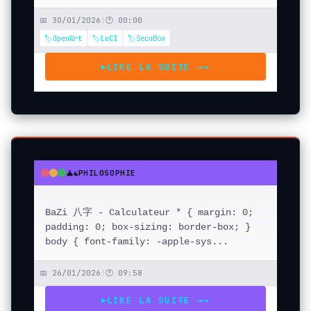
📅 30/01/2026
|
🕐 00:00
🏷️OpenWrt
🏷️LuCI
🏷️SecuBox
LIRE LA SUITE →
→
▶
🧘☯️
PHILOSOPHIE
●
●
●
BaZi 八字 - Calculateur * { margin: 0;
padding: 0; box-sizing: border-box; }
body { font-family: -apple-sys...
📅 26/01/2026
|
🕐 09:58
LIRE LA SUITE →
→
▶