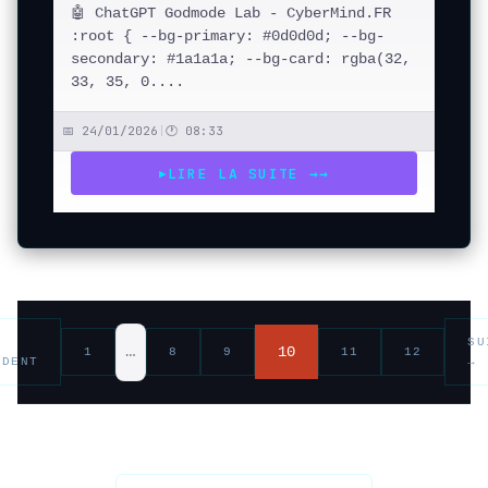
🤖 ChatGPT Godmode Lab - CyberMind.FR
:root { --bg-primary: #0d0d0d; --bg-
secondary: #1a1a1a; --bg-card: rgba(32,
33, 35, 0....
📅 24/01/2026
|
🕐 08:33
LIRE LA SUITE →
→
▶
SU
…
10
1
8
9
11
12
ÉDENT
→