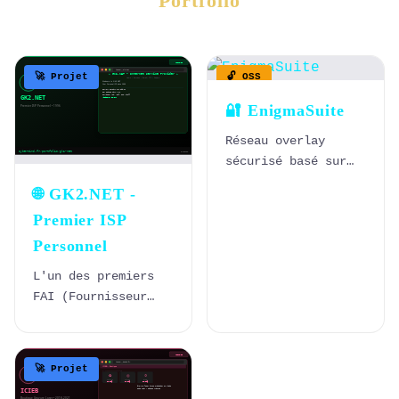
Portfolio
🚀 Projet
🔓 OSS
🔐 EnigmaSuite
Réseau overlay
sécurisé basé sur
OpenWrt.
🌐 GK2.NET -
Chiffrement E2E,
Premier ISP
builds
reproductibles,
Personnel
CI/CD zero-trust.
L'un des premiers
FAI (Fournisseur
d'Accès Internet)
personnels en
France, créé sur un
🚀 Projet
Pentium Pro 200