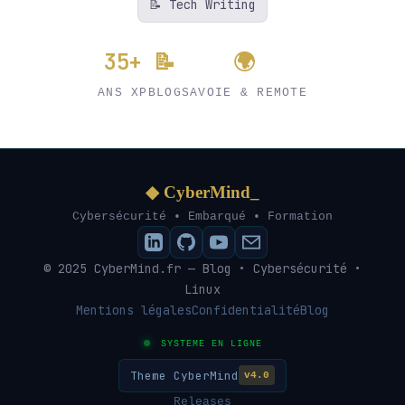
📝 Tech Writing
35+
📝
🌍
ANS XP
BLOG
SAVOIE & REMOTE
◆ CyberMind_
Cybersécurité • Embarqué • Formation
© 2025 CyberMind.fr — Blog • Cybersécurité •
Linux
Mentions légales
Confidentialité
Blog
SYSTEME EN LIGNE
Theme CyberMind
v4.0
Releases