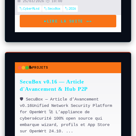
📅 25/03/2026
|
🕐 10:00
🏷️CyberMind
🏷️SecuBox
🏷️2026
LIRE LA SUITE →
→
▶
📝
PROJETS
●
●
●
SecuBox v0.16 — Article
d'Avancement & Hub P2P
🛡️ SecuBox — Article d’Avancement
v0.16Unified Network Security Platform
for OpenWrt 🚀 L’appliance de
cybersécurité 100% open source qui
embarque wizard, profils et App Store
sur OpenWrt 24.10. ...