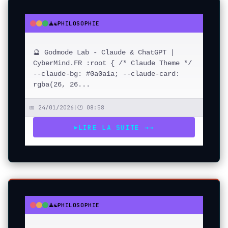
🧘☯️
PHILOSOPHIE
●
●
●
🔮 Godmode Lab - Claude & ChatGPT |
CyberMind.FR :root { /* Claude Theme */
--claude-bg: #0a0a1a; --claude-card:
rgba(26, 26...
📅 24/01/2026
|
🕐 08:58
LIRE LA SUITE →
→
▶
🧘☯️
PHILOSOPHIE
●
●
●