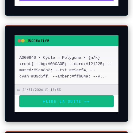
📝
CREATIVE
●
●
●
A000940 • Cycle → Polygone • {n/k}
:root{ --bg:#0A0A0F; --card:#121225; --
muted:#9aa3b2; --txt:#e9ecf4; --
cyan:#39d5ff; --amber:#ffb84a; --v...
📅 24/01/2026
|
🕐 10:53
LIRE LA SUITE →
→
▶