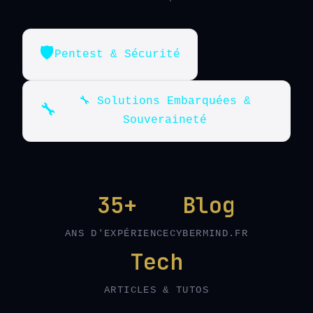
🛡️
Pentest & Sécurité
🔧 Solutions Embarquées &
🔧
Souveraineté
35+
Blog
ANS D'EXPÉRIENCE
CYBERMIND.FR
Tech
ARTICLES & TUTOS