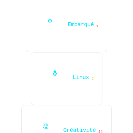
⚙️
Embarqué
7
🐧
Linux
2
🎨
Créativité
11