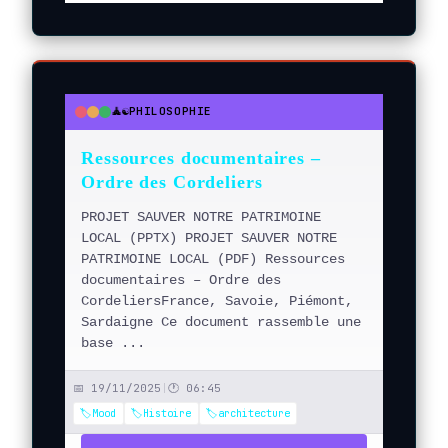
🧘☯️
PHILOSOPHIE
●
●
●
Ressources documentaires –
Ordre des Cordeliers
PROJET SAUVER NOTRE PATRIMOINE
LOCAL (PPTX) PROJET SAUVER NOTRE
PATRIMOINE LOCAL (PDF) Ressources
documentaires – Ordre des
CordeliersFrance, Savoie, Piémont,
Sardaigne Ce document rassemble une
base ...
📅 19/11/2025
|
🕐 06:45
🏷️Mood
🏷️Histoire
🏷️architecture