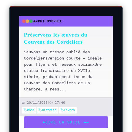
🧘☯️
PHILOSOPHIE
●
●
●
Préservons les œuvres du
Couvent des Cordeliers
Sauvons un trésor oublié des
CordeliersVersion courte – idéale
pour flyers et réseaux sociauxUne
statue franciscaine du XVIIe
siècle, probablement issue du
Couvent des Cordeliers de La
Chambre, a ress...
📅 20/11/2025
|
🕐 17:40
🏷️Mood
🏷️Histoire
🏷️Livres
LIRE LA SUITE →
→
▶