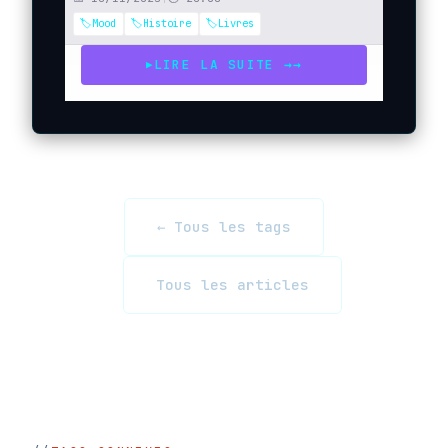
🏷️Mood
🏷️Histoire
🏷️Livres
LIRE LA SUITE →
→
▶
← Tous les tags
Tous les articles