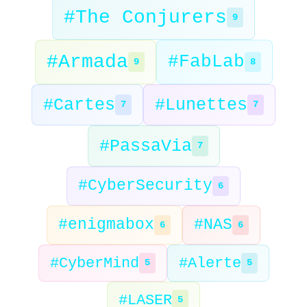
#The Conjurers
9
#Armada
#FabLab
9
8
#Cartes
#Lunettes
7
7
#PassaVia
7
#CyberSecurity
6
#enigmabox
#NAS
6
6
#CyberMind
#Alerte
5
5
#LASER
5