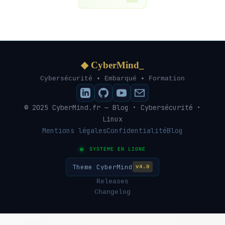
◆ CyberMind_
Cybersécurité • Embarqué • Formation
© 2025 CyberMind.fr — Blog • Cybersécurité •
Linux
Mentions légales
Confidentialité
Blog
SYSTEME EN LIGNE
Theme CyberMind
v4.0
Releases
Changelog