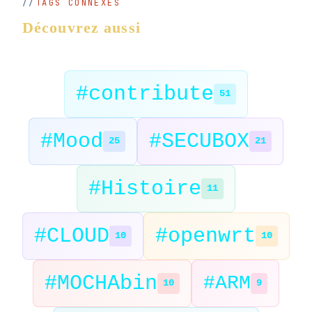
TAGS CONNEXES
Découvrez aussi
#contribute
51
#Mood
#SECUBOX
25
21
#Histoire
11
#CLOUD
#openwrt
10
10
#MOCHAbin
#ARM
10
9