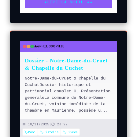
LIRE LA SUITE →
→
▶
🧘☯️
PHILOSOPHIE
●
●
●
Dossier - Notre-Dame-du-Cruet
& Chapelle du Cuchet
Notre-Dame-du-Cruet & Chapelle du
CuchetDossier historique et
patrimonial complet 0. Présentation
généraleLa commune de Notre-Dame-
du-Cruet, voisine immédiate de La
Chambre en Maurienne, possède u...
📅 18/11/2025
|
🕐 23:22
🏷️Mood
🏷️Histoire
🏷️Livres