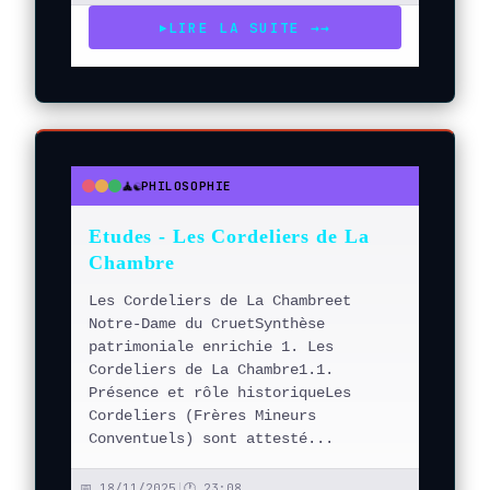
LIRE LA SUITE →
→
▶
🧘☯️
PHILOSOPHIE
●
●
●
Etudes - Les Cordeliers de La
Chambre
Les Cordeliers de La Chambreet
Notre-Dame du CruetSynthèse
patrimoniale enrichie 1. Les
Cordeliers de La Chambre1.1.
Présence et rôle historiqueLes
Cordeliers (Frères Mineurs
Conventuels) sont attesté...
📅 18/11/2025
|
🕐 23:08