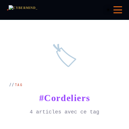
☀️
🏷️
TAG
#Cordeliers
4 articles avec ce tag