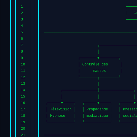
1
                                      ┌────
2
                                      │   C
3
                                      └────
4
                                           
5
───────────────────────────────────────────
6
                                           
7
                         ┌─────────────────
8
                         │                 
9
                ┌────────▼─────────┐       
10
                │ Contrôle des      │      
11
                │      masses       │      
12
                └────────┬─────────┘       
13
                         │                 
14
        ┌────────────────┼────────────────┐
15
        │                │                │
16
 ┌──────▼─────┐   ┌──────▼─────┐   ┌──────▼
17
 │ Télévision │   │ Propagande │   │ Pressi
18
 │ Hypnose    │   │ médiatique │   │ social
19
 └────────────┘   └────────────┘   └───────
20
21
───────────────────────────────────────────