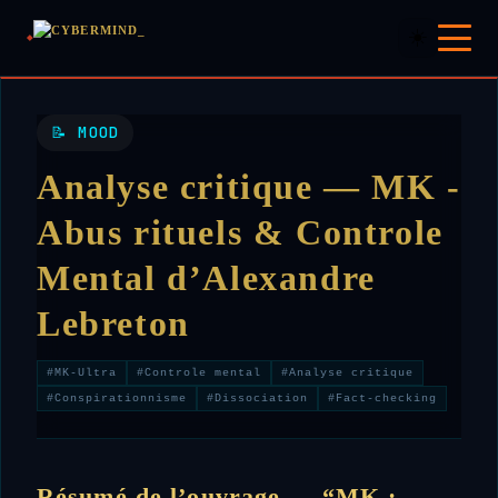
☀️
📝 MOOD
Analyse critique — MK -
Abus rituels & Controle
Mental d’Alexandre
Lebreton
#MK-Ultra
#Controle mental
#Analyse critique
#Conspirationnisme
#Dissociation
#Fact-checking
Résumé de l’ouvrage — “MK :