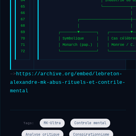
64
                           │ Industrie du d
65
                           └─────────────┬─
66
                                         │
67
                ┌────────────────────────┼─
68
                │                        │ 
69
       ┌────────▼────────┐    ┌──────────▼─
70
       │ Symbolique      │    │ Cas célèbre
71
       │ Monarch (pap.)  │    │ Monroe / C.
72
       └─────────────────┘    └────────────
–>
https://archive.org/embed/lebreton-
alexandre-mk-abus-rituels-et-contrile-
mental
MK-Ultra
Controle mental
Tags:
Analyse critique
Conspirationnisme