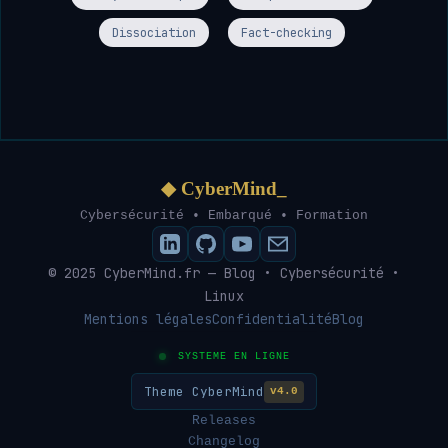
Dissociation
Fact-checking
◆ CyberMind_
Cybersécurité • Embarqué • Formation
© 2025 CyberMind.fr — Blog • Cybersécurité •
Linux
Mentions légales
Confidentialité
Blog
SYSTEME EN LIGNE
Theme CyberMind
v4.0
Releases
Changelog