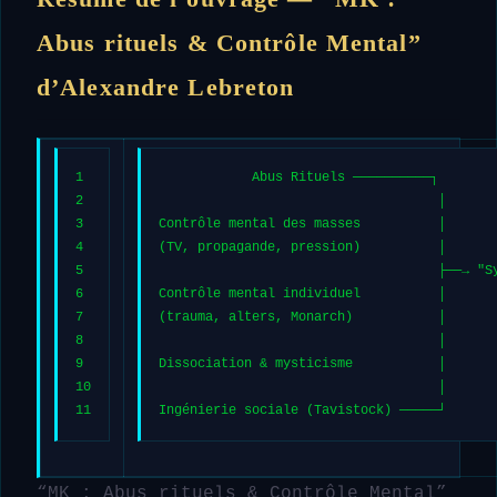
Abus rituels & Contrôle Mental”
d’Alexandre Lebreton
1
            Abus Rituels ──────────┐
2
                                    │
3
Contrôle mental des masses          │
4
(TV, propagande, pression)          │
5
                                    ├──→ "S
6
Contrôle mental individuel          │
7
(trauma, alters, Monarch)           │
8
                                    │
9
Dissociation & mysticisme           │
10
                                    │
11
Ingénierie sociale (Tavistock) ─────┘
“MK : Abus rituels & Contrôle Mental”