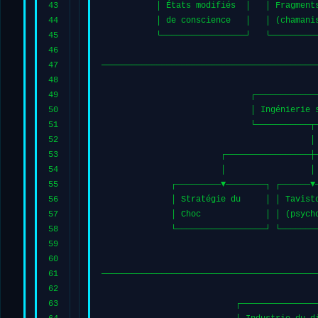
43
           │ États modifiés  │   │ Fragment
44
           │ de conscience   │   │ (chamani
45
           └─────────────────┘   └─────────
46
47
───────────────────────────────────────────
48
49
                              ┌────────────
50
                              │ Ingénierie 
51
                              └───────────┬
52
                                          │
53
                        ┌─────────────────┼
54
                        │                 │
55
              ┌─────────▼────────┐ ┌──────▼
56
              │ Stratégie du     │ │ Tavist
57
              │ Choc             │ │ (psych
58
              └──────────────────┘ └───────
59
                                           
60
61
───────────────────────────────────────────
62
63
                           ┌───────────────