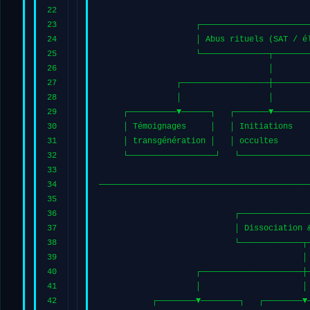
22
23
                    ┌──────────────────────
24
                    │ Abus rituels (SAT / é
25
                    └──────────────┬───────
26
                                   │
27
                ┌──────────────────┼───────
28
                │                  │       
29
     ┌──────────▼──────┐   ┌───────▼───────
30
     │ Témoignages     │   │ Initiations   
31
     │ transgénération │   │ occultes      
32
     └──────────────────┘   └──────────────
33
34
───────────────────────────────────────────
35
36
                            ┌──────────────
37
                            │ Dissociation 
38
                            └─────────────┬
39
                                          │
40
                    ┌─────────────────────┼
41
                    │                     │
42
           ┌────────▼────────┐   ┌────────▼