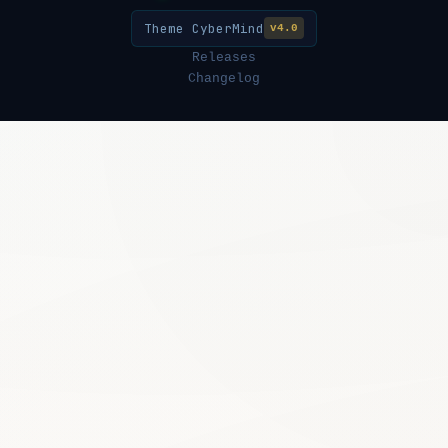
Theme CyberMind
v4.0
Releases
Changelog