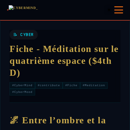
☀️
📝 CYBER
Fiche - Méditation sur le
quatrième espace ($4th
D)
#CyberMind
#contribute
#Fiche
#Meditation
#CyberMood
🌌
Entre l’ombre et la