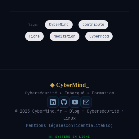
CyberMind
contribute
Tags:
Fiche
Meditation
CyberMood
◆ CyberMind_
Cybersécurité • Embarqué • Formation
© 2025 CyberMind.fr — Blog • Cybersécurité •
Linux
Mentions légales
Confidentialité
Blog
SYSTEME EN LIGNE