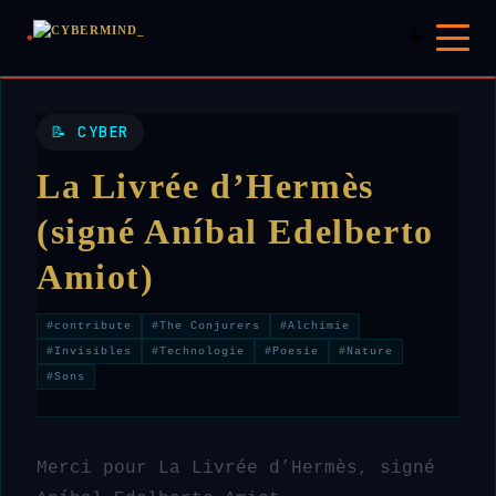
☀️
📝 CYBER
La Livrée d’Hermès
(signé Aníbal Edelberto
Amiot)
#contribute
#The Conjurers
#Alchimie
#Invisibles
#Technologie
#Poesie
#Nature
#Sons
Merci pour La Livrée d’Hermès, signé