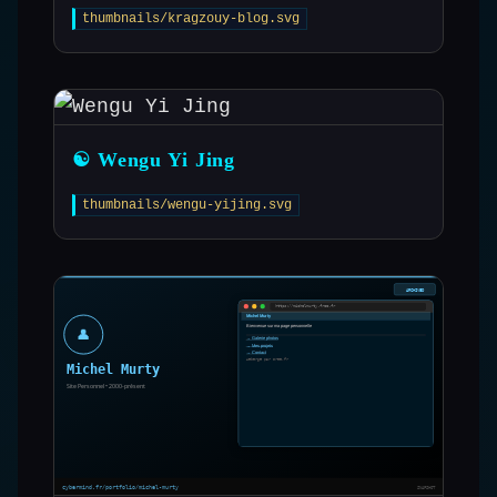
thumbnails/kragzouy-blog.svg
☯️ Wengu Yi Jing
thumbnails/wengu-yijing.svg