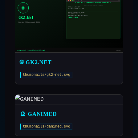
🌐 GK2.NET
thumbnails/gk2-net.svg
🔮 GANIMED
thumbnails/ganimed.svg