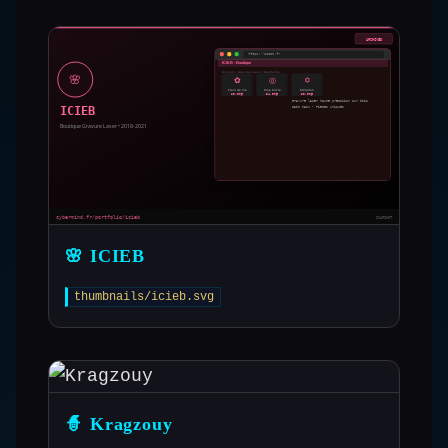
🌸 ICIEB
thumbnails/icieb.svg
🧙 Kragzouy