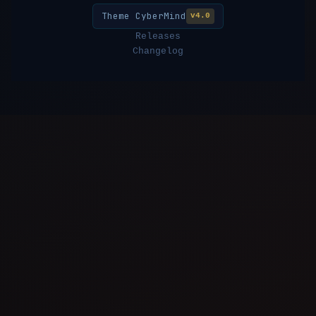
Theme CyberMind
v4.0
Releases
Changelog