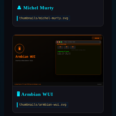
👤 Michel Murty
thumbnails/michel-murty.svg
🖥️ Armbian WUI
thumbnails/armbian-wui.svg