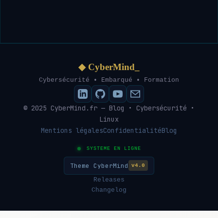
◆ CyberMind_
Cybersécurité • Embarqué • Formation
© 2025 CyberMind.fr — Blog • Cybersécurité •
Linux
Mentions légales
Confidentialité
Blog
SYSTEME EN LIGNE
Theme CyberMind
v4.0
Releases
Changelog