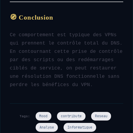
🧭 Conclusion
Ce comportement est typique des VPNs
qui prennent le contrôle total du DNS.
En contournant cette prise de contrôle
par des scripts ou des redémarrages
ciblés de service, on peut restaurer
une résolution DNS fonctionnelle sans
perdre les bénéfices du VPN.
Mood
contribute
Reseau
Tags:
Analyse
Informatique