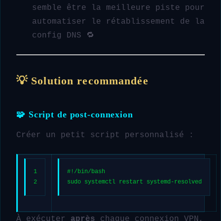
semble être la meilleure piste pour
automatiser le rétablissement de la
config DNS 🔁
💡 Solution recommandée
🧩 Script de post-connexion
Créer un petit script personnalisé :
1
#!/bin/bash
2
sudo
 systemctl restart systemd-resolved
À exécuter
après
chaque connexion VPN,