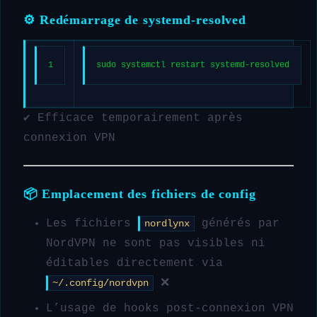
⚙️ Redémarrage de systemd-resolved
1
sudo
 systemctl restart systemd-resolved
✔️ Efficace temporairement après
connexion VPN
📦 Emplacement des fichiers de config
Les fichiers
générés par
nordlynx
NordVPN ne sont pas visibles ni
éditables directement via
❌
~/.config/nordvpn
L’usage de hooks post-connexion VPN