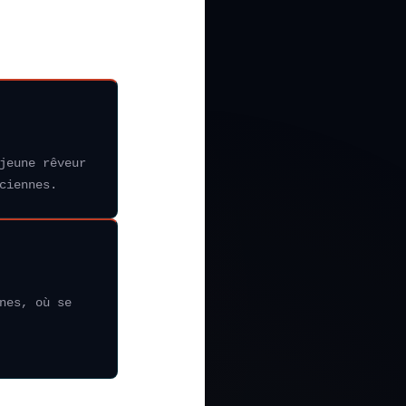
jeune rêveur
ciennes.
nes, où se