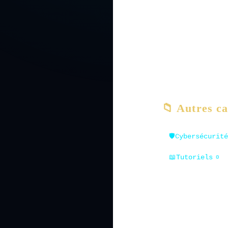
📁 Autres ca
🛡️
Cybersécurité
📖
Tutoriels
0