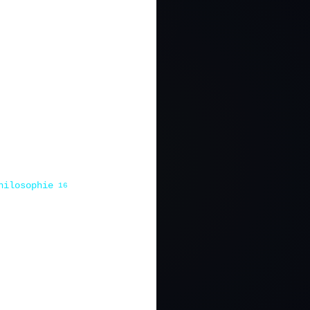
hilosophie
16