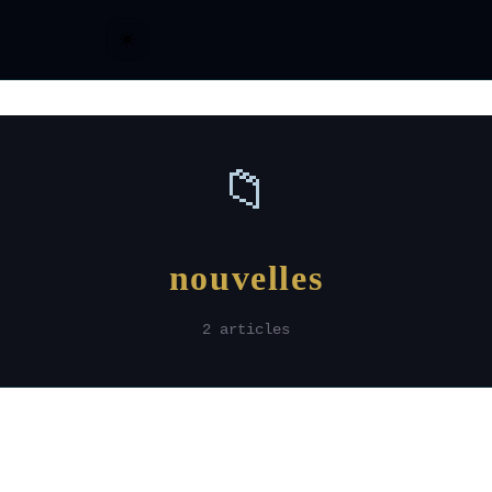
☀️
📁
nouvelles
2 articles