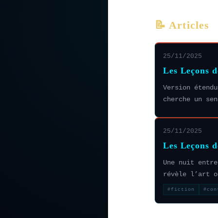
📝 Articles
25/11/2025
Les Leçons 
Version étendu
cherche un sen
25/11/2025
Les Leçons 
Une nuit entre
révèle l’art o
#fiction
#con