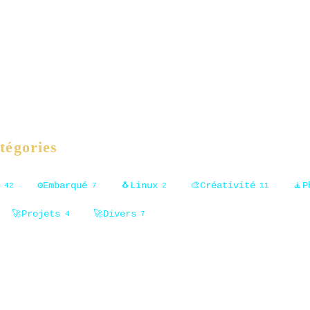
tégories
⚙️
Embarqué
🐧
Linux
🎨
Créativité
🧘
P
42
7
2
11
🚀
Projets
🚀
Divers
4
7