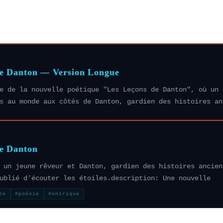
de Danton — Version Longue
e de la nouvelle poétique "Les Leçons de Danton", où un 
s au monde aux côtés de Danton, gardien des histoires an
de Danton
 un jeune rêveur et Danton, gardien des histoires ancien
ublié d’écouter les étoiles.description: Une nouvelle
te
#poésie
#onirique