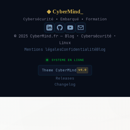
◆ CyberMind_
Cybersécurité • Embarqué • Formation
© 2025 CyberMind.fr — Blog • Cybersécurité •
Linux
Mentions légales
Confidentialité
Blog
SYSTEME EN LIGNE
Theme CyberMind
v4.0
Releases
Changelog