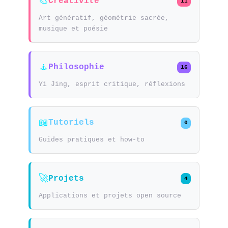
🎨
Créativité
11
Art génératif, géométrie sacrée,
musique et poésie
🧘
Philosophie
16
Yi Jing, esprit critique, réflexions
📖
Tutoriels
0
Guides pratiques et how-to
🚀
Projets
4
Applications et projets open source