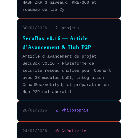
HASH ZKP 3 niveaux, KRE-360 et
roadmap du lab Cy
30/01/2026
📁 projets
SecuBox v0.16 — Article
d'Avancement & Hub P2P
Article d'avancement du projet
SecuBox v0.16 - Plateforme de
sécurité réseau unifiée pour OpenWrt
avec 38 modules LuCI, intégration
CrowdSec/netifyd, et préparation du
Hub P2P collaboratif.
26/01/2026
🧘 Philosophie
24/01/2026
🎨 Créativité