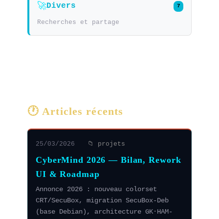
🚀
Divers
7
Recherches et partage
🕐 Articles récents
25/03/2026
📁 projets
CyberMind 2026 — Bilan, Rework
UI & Roadmap
Annonce 2026 : nouveau colorset
CRT/SecuBox, migration SecuBox-Deb
(base Debian), architecture GK·HAM-