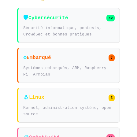
🛡️
Cybersécurité
42
Sécurité informatique, pentests,
CrowdSec et bonnes pratiques
⚙️
Embarqué
7
Systèmes embarqués, ARM, Raspberry
Pi, Armbian
🐧
Linux
2
Kernel, administration système, open
source