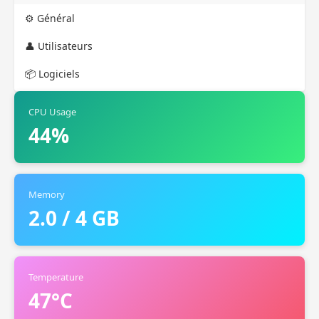
⚙️ Général
👤 Utilisateurs
📦 Logiciels
CPU Usage
44%
Memory
2.0 / 4 GB
Temperature
47°C