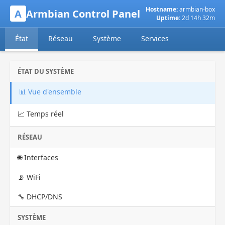
Hostname:
armbian-box
A
Armbian Control Panel
Uptime:
2d 14h 32m
État
Réseau
Système
Services
ÉTAT DU SYSTÈME
📊 Vue d'ensemble
📈 Temps réel
RÉSEAU
🌐 Interfaces
📡 WiFi
🔧 DHCP/DNS
SYSTÈME