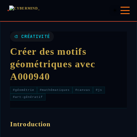
☀️
🎨 CRÉATIVITÉ
Créer des motifs
géométriques avec
A000940
#géométrie
#mathématiques
#canvas
#js
#art-génératif
Introduction