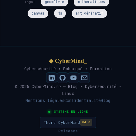
géométrie
mathématiques
Tags:
canvas
js
art-génératif
◆ CyberMind_
Cybersécurité • Embarqué • Formation
© 2025 CyberMind.fr — Blog • Cybersécurité •
Linux
Mentions légales
Confidentialité
Blog
SYSTEME EN LIGNE
Theme CyberMind
v4.0
Releases