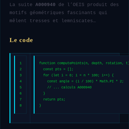
La suite
A000940
de l’OEIS produit des
motifs géométriques fascinants qui
mêlent tresses et lemniscates…
Le code
1
function
computePoints
(
n, depth, rotation, t
2
const
 pts = [];
3
for
 (
let
 i = 
0
; i < n * 
100
; i++) {
4
const
 angle = (i / 
100
) * 
Math
.
PI
 * 
2
;
5
// ... calculs A000940
6
  }
7
return
 pts;
8
}